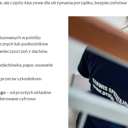
, ale często kluczowe dla utrzymania porządku, bezpieczeństwa i
ytuowanych w pobliżu
tycznych lub podnośników
zanieczyszczeń z dachów,
odachówka, papa; usuwanie
 przeciw szkodnikom
ego
– od prostych układów
 sterowane cyfrowo