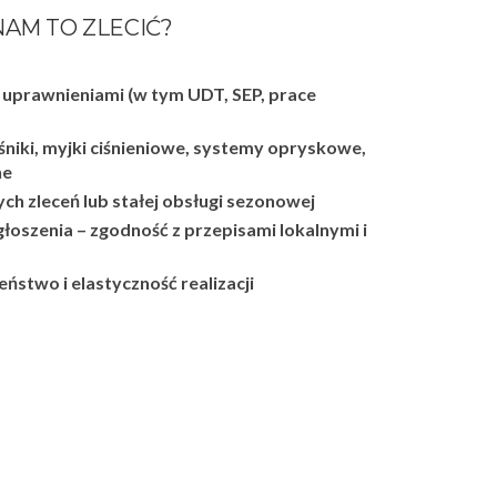
AM TO ZLECIĆ?
uprawnieniami (w tym UDT, SEP, prace
niki, myjki ciśnieniowe, systemy opryskowe,
ne
h zleceń lub stałej obsługi sezonowej
łoszenia – zgodność z przepisami lokalnymi i
ństwo i elastyczność realizacji