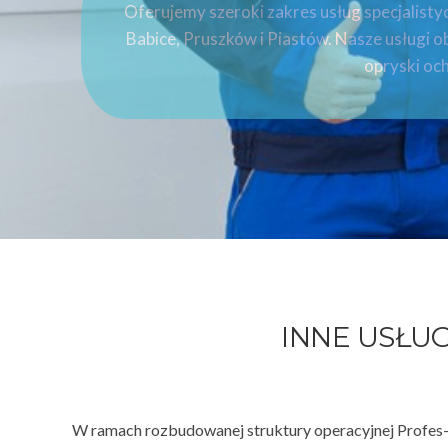
Oferujemy szeroki zakres usług specjalisty
Babice, Pruszków i Piastów. Nasze usługi o
opryski oc
INNE USŁUG
W ramach rozbudowanej struktury operacyjnej Profes-C