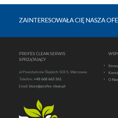
ZAINTERESOWAŁA CIĘ NASZA OFE
PROFES CLEAN SERWIS
WSP
SPRZĄTAJĄCY
Stron
ul Powstańców Śląskich 103/1, Warszawa
Kont
Telefon:
+48 668 663 361
O Na
Email:
biuro@profes-clean.pl