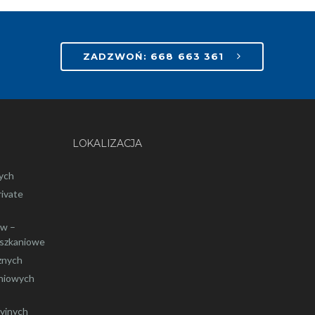
ZADZWOŃ: 668 663 361
LOKALIZACJA
ych
rivate
ów –
eszkaniowe
znych
hniowych
yjnych