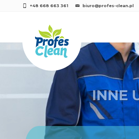
+48 668 663 361
biuro@profes-clean.pl
INNE 