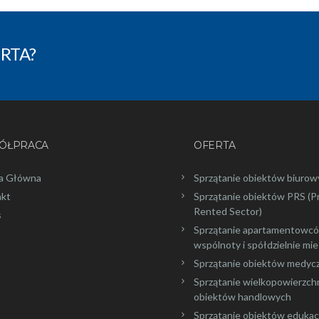
RTA?
ÓŁPRACA
OFERTA
a Główna
Sprzątanie obiektów biurow
akt
Sprzątanie obiektów PRS (P
Rented Sector)
s
Sprzątanie apartamentowc
wspólnoty i spółdzielnie mi
Sprzątanie obiektów medyc
Sprzątanie wielkopowierzc
obiektów handlowych
Sprzątanie obiektów edukac