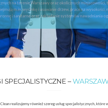
cznych na terenie Warszawy oraz okolicznych miejscowości, 
bejmują m.in. wycinkę i usuwanie drzew, prace na wysokości, 
hronne i sanitarne oraz zakładanie systemów nawadniania 
I SPECJALISTYCZNE –
WARSZAWA
lean realizujemy również szereg usług specjalistycznych, które