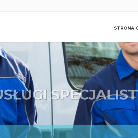
+48668663361
STRONA 
USŁUGI SPECJALIS