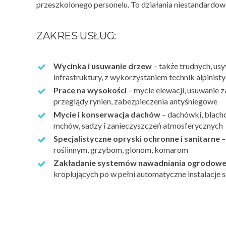
przeszkolonego personelu. To działania niestandardowe
ZAKRES USŁUG:
Wycinka i usuwanie drzew
– także trudnych, us
infrastruktury, z wykorzystaniem technik alpinis
Prace na wysokości
– mycie elewacji, usuwanie 
przeglądy rynien, zabezpieczenia antyśniegowe
Mycie i konserwacja dachów
– dachówki, blach
mchów, sadzy i zanieczyszczeń atmosferycznych
Specjalistyczne opryski ochronne i sanitarne
–
roślinnym, grzybom, glonom, komarom
Zakładanie systemów nawadniania ogrodow
kroplujących po w pełni automatyczne instalacje